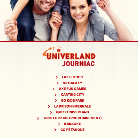
LAZZER CITY
VR GALAXY
AXE FUN GAMES
KARTING CITY
GO KIDS PARK
LA PRISON INFERNALE
QUIZZ UNIVERLAND
TRIIIP FOR KIDS (PROCHAINEMENT)
KARAOKÉ
GO PÉTANQUE